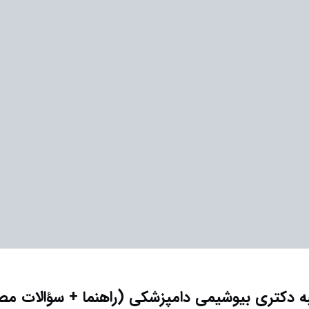
 دکتری بیوشیمی دامپزشکی (راهنما + سؤالات مص