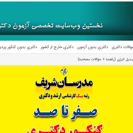
والات دکتری
دکتری بدون آزمون
دکتری خارج از کشور
دکتری بدون کنکور پرد
یل انرژی (راهنما + سؤالات مصاحبه)