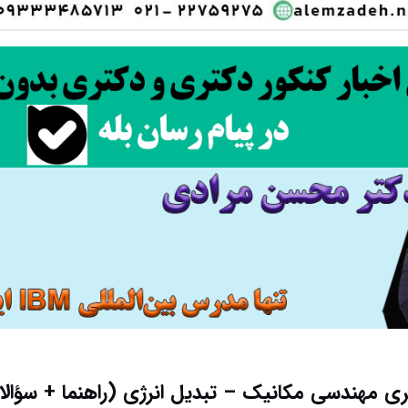
ی مهندسی مکانیک – تبدیل انرژی (راهنما + سؤال