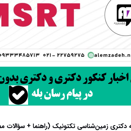
دکتری زمین‌شناسی تکتونیک (راهنما + سؤالات مص