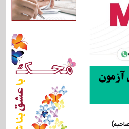
احبه)