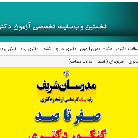
والات دکتری
دکتری بدون آزمون
دکتری خارج از کشور
دکتری بدون کنکور پرد
وری – فیزیولوژی (راهنما + سؤالات مصاحبه)