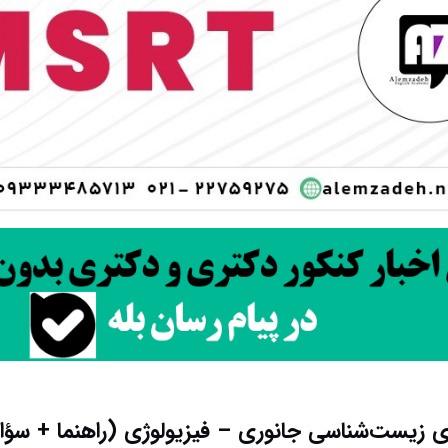
 زیست‌شناسی جانوری – فیزیولوژی (راهنما + سؤا