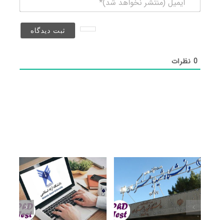
(منتشر
نخواهد
شد)*
0
نظرات