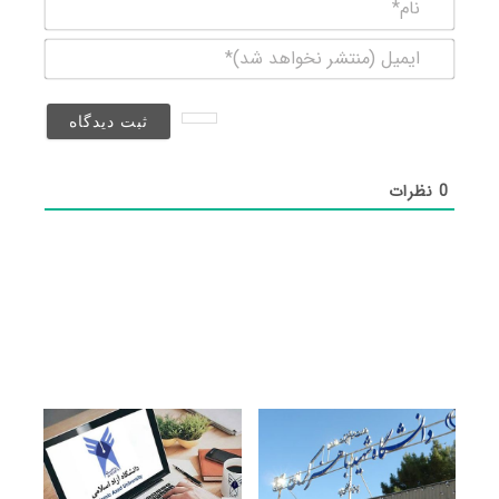
نام*
ایمیل
(منتشر
نخواهد
شد)*
0
نظرات