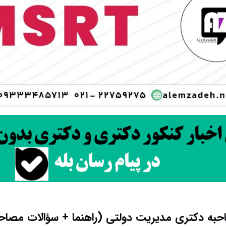
به دکتری مدیریت دولتی (راهنما + سؤالات مصاحب