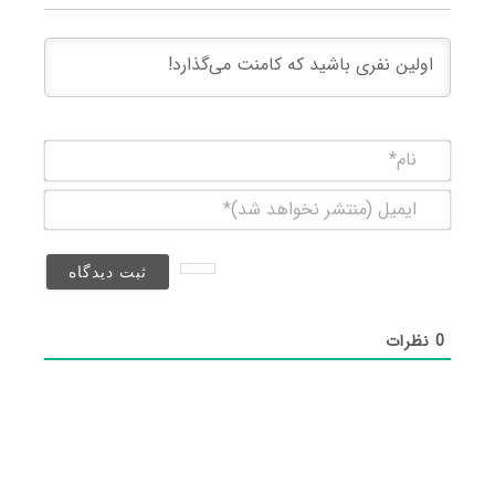
نام*
ایمیل
(منتشر
نخواهد
شد)*
0
نظرات