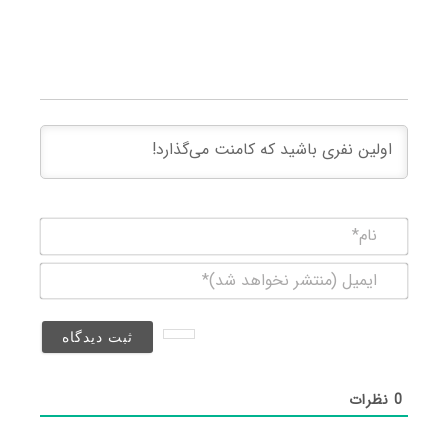
نام*
ایمیل
(منتشر
نخواهد
شد)*
0
نظرات