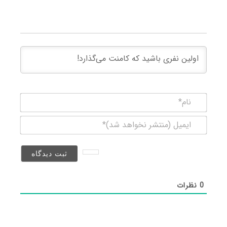
نام*
ایمیل
(منتشر
نخواهد
شد)*
0
نظرات