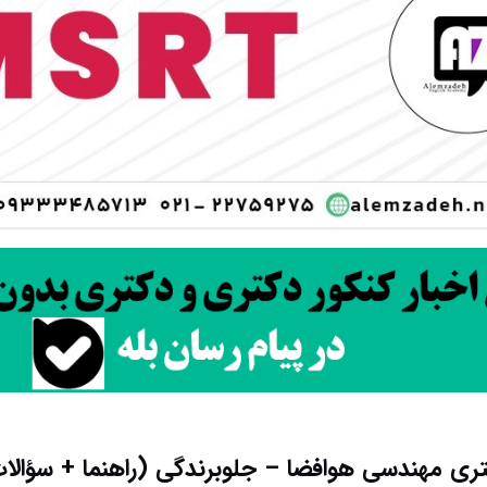
ری مهندسی هوافضا – جلوبرندگی (راهنما + سؤالا