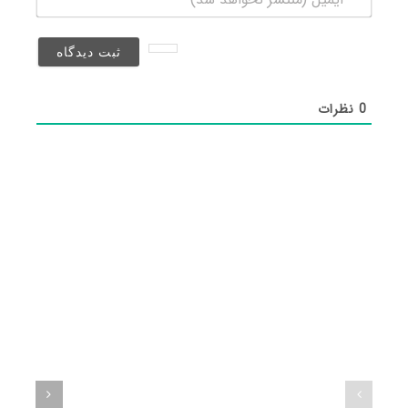
(منتشر
نخواهد
شد)*
0
نظرات