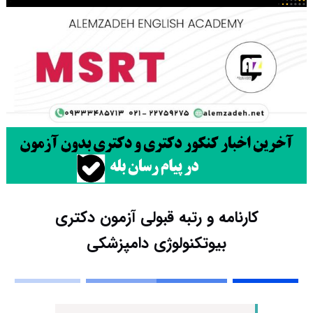
کارنامه و رتبه قبولی آزمون دکتری
ﺑﻴﻮﺗﻜﻨﻮﻟﻮژی دامپزشکی