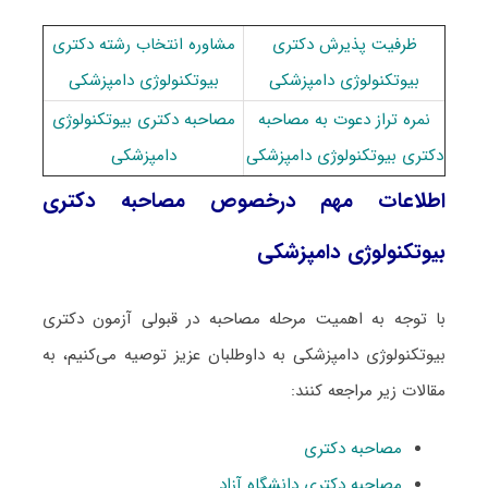
ظرفیت پذیرش دکتری
مشاوره انتخاب رشته دکتری
ﺑﻴﻮﺗﻜﻨﻮﻟﻮژی دامپزشکی
ﺑﻴﻮﺗﻜﻨﻮﻟﻮژی دامپزشکی
نمره تراز دعوت به مصاحبه
مصاحبه دکتری ﺑﻴﻮﺗﻜﻨﻮﻟﻮژی
دکتری ﺑﻴﻮﺗﻜﻨﻮﻟﻮژی دامپزشکی
دامپزشکی
اطلاعات مهم درخصوص مصاحبه دکتری
ﺑﻴﻮﺗﻜﻨﻮﻟﻮژی دامپزشکی
با توجه به اهمیت مرحله مصاحبه در قبولی آزمون دکتری
ﺑﻴﻮﺗﻜﻨﻮﻟﻮژی دامپزشکی به داوطلبان عزیز توصیه می‌کنیم، به
مقالات زیر مراجعه کنند:
مصاحبه دکتری
مصاحبه دکتری دانشگاه آزاد