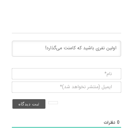
نام*
ایمیل
(منتشر
نخواهد
شد)*
0
نظرات