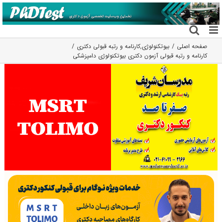
فتن
ه
حتوا
صفحه اصلی
بیوتکنولوژی
,
کارنامه و رتبه قبولی دکتری
کارنامه و رتبه قبولی آزمون دکتری ﺑﻴﻮﺗﻜﻨﻮﻟﻮژی دامپزشکی