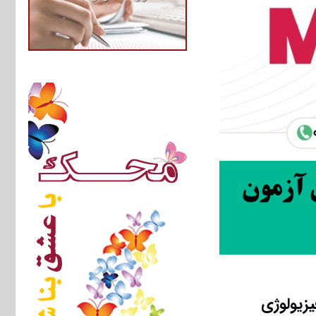
زیولوژی