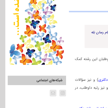
م رسان بله
طلبان این رشته کمک
دکتری
) و نیز سؤالات
شبکه‌های اجتماعی
یز رتبه داوطلب، در