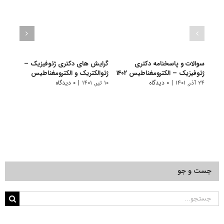
سوالات و پاسخنامه دکتری
گرایش های دکتری ژﺋﻮﻓﻴﺰیک –
دانلو
ژئوفیزیک – الکترومغناطیس ۱۴۰۲
ژﺋﻮالکتریک و اﻟﻜﺘﺮوﻣﻐﻨﺎﻃﻴﺲ
دکتری
الکتر
۲۴ آذر, ۱۴۰۱
|
۰ دیدگاه
۱۰ تیر, ۱۴۰۱
|
۰ دیدگاه
۱۹ آبان, ۱۴۰۰
جست و جو
جستجو
برای: