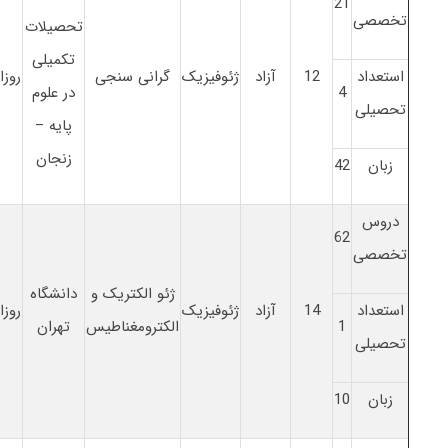
21
تخصصی
تحصیلات
تکمیلی
استعداد
12
آزاد
ژئوفیزیک
گرانی سنجی
روزا
4
در علوم
تحصیلی
پایه –
زنجان
زبان
42
دروس
62
تخصصی
ژئو الکتریک و
دانشگاه
استعداد
14
آزاد
ژئوفیزیک
روزا
1
الکترومغناطیس
تهران
تحصیلی
زبان
10