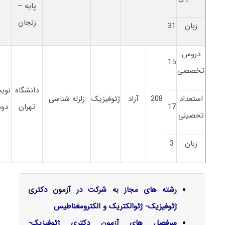
پایه –
زنجان
زبان
31
دروس
15
تخصصی
دانشگاه
نوب
استعداد
208
آزاد
ژئوفیزیک
زلزله شناسی
17
تهران
دوم
تحصیلی
زبان
3
رشته های مجاز به شرکت در آزمون دکتری
ژئوفیزیک- ژئوالکتریک و الکترومغناطیس
سرفصل‌ های آزمون دکتری ژئوفیزیک-