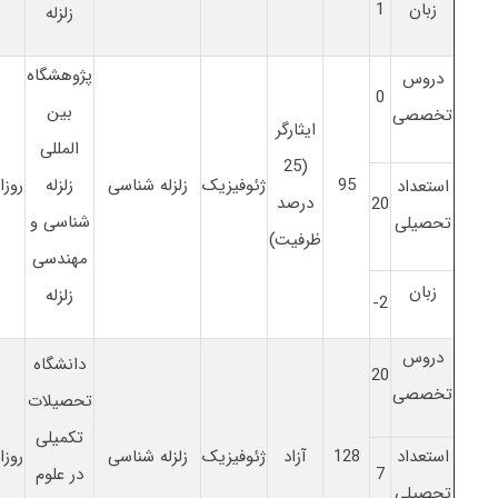
زبان
1
زلزله
پژوهشگاه
دروس
0
بین
تخصصی
ایثارگر
المللی
(25
95
ژئوفیزیک
زلزله شناسی
زلزله
روزا
استعداد
درصد
20
شناسی و
تحصیلی
ظرفیت)
مهندسی
زبان
زلزله
2-
دروس
دانشگاه
20
تخصصی
تحصیلات
تکمیلی
استعداد
128
آزاد
ژئوفیزیک
زلزله شناسی
روزا
7
در علوم
تحصیلی