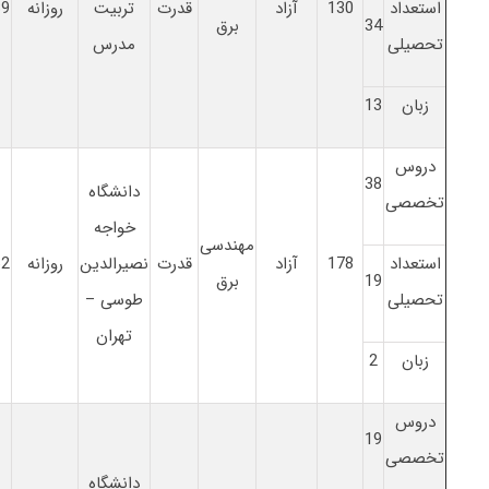
استعداد
130
آزاد
قدرت
تربیت
روزانه
39
34
برق
تحصیلی
مدرس
زبان
13
دروس
38
دانشگاه
تخصصی
خواجه
مهندسی
استعداد
178
آزاد
قدرت
نصیرالدین
روزانه
62
19
برق
تحصیلی
طوسی –
تهران
زبان
2
دروس
19
تخصصی
دانشگاه