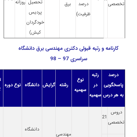
تحصیل
روزانه
تخصصی
درصد
برق
پردیس
ظرفیت)
خودگردان
کیش)
کارنامه و رتبه قبولی دکتری مهندسی برق دانشگاه
سراسری 97 – 98
درصد
رتبه
نوع
ت
پاسخگویی
در
رشته
گرایش
دانشگاه
نوع دوره
سهمیه
ک
به هر درس
سهمیه
دروس
21
تخصصی
دانشگاه
مهندسی