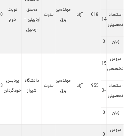
مهندسی
محقق
نوبت
استعداد
618
آزاد
قدرت
30
14
برق
اردبیلی –
دوم
تحصیلی
اردبیل
زبان
3
دروس
15
تخصصی
مهندسی
دانشگاه
پردیس
استعداد
955
آزاد
قدرت
83
-3
برق
شیراز
خودگردان
تحصیلی
زبان
0
دروس
0