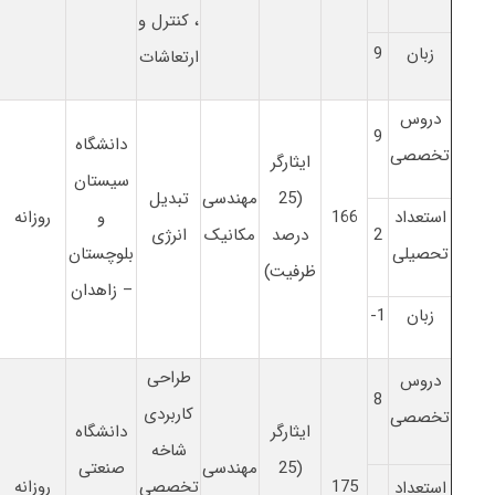
، کنترل و
زبان
9
ارتعاشات
دروس
9
دانشگاه
تخصصی
ایثارگر
سیستان
(25
مهندسی
تبدیل
استعداد
166
و
روزانه
2
درصد
مکانیک
انرژی
تحصیلی
بلوچستان
ظرفیت)
– زاهدان
زبان
1-
طراحی
دروس
8
کاربردی
تخصصی
ایثارگر
دانشگاه
شاخه
(25
مهندسی
صنعتی
175
تخصصی
روزانه
استعداد