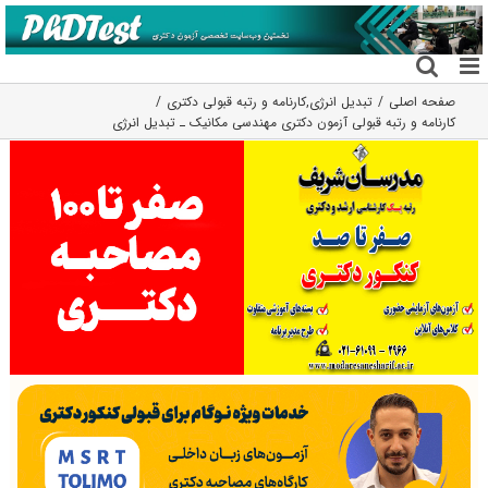
فتن
ه
حتوا
صفحه اصلی
تبدیل انرژی
,
کارنامه و رتبه قبولی دکتری
کارنامه و رتبه قبولی آزمون دکتری مهندسی مکانیک ـ ﺗﺒﺪﻳﻞ اﻧﺮژی