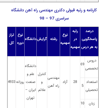
کارنامه و رتبه قبولی دکتری مهندسی راه آهن دانشگاه
سراسری 97 – 98
درصد
رتبه
نوع
نوع
تراز
پاسخگویی
در
رشته
گرایش
دانشگاه
سهمیه
دوره
کل
به هر درس
سهمیه
دروس
69
دانشگاه
تخصصی
کنترل
علم و
مهندسی
استعداد
28
آزاد
و
صنعت
روزانه
4933
5
راه آهن
تحصیلی
علائم
ایران –
تهران
زبان
10