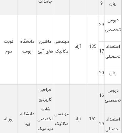
جامدات
زبان
9
دروس
29
تخصصی
مهندسی
ماشین
دانشگاه
نوبت
استعداد
135
آزاد
17
مکانیک
های آبی
ارومیه
دوم
تحصیلی
زبان
20
طراحی
دروس
16
کاربردی
تخصصی
شاخه
مهندسی
دانشگاه
151
آزاد
تخصصی
روزانه
استعداد
مکانیک
یزد
29
دینامیک
تحصیلی