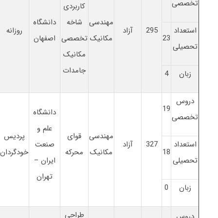
تخصصی
کاربردی
مهندسی
شاخه
دانشگاه
استعداد
295
آزاد
روزانه
23
مکانیک
تخصصی
اصفهان
تحصیلی
مکانیک
جامدات
زبان
4
دروس
19
دانشگاه
تخصصی
علم و
مهندسی
قوای
پردیس
استعداد
327
آزاد
صنعت
18
مکانیک
محرکه
خودگردان
تحصیلی
ایران –
تهران
زبان
0
طراحی
دروس