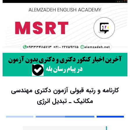
کارنامه و رتبه قبولی آزمون دکتری مهندسی
مکانیک ـ ﺗﺒﺪﻳﻞ اﻧﺮژی