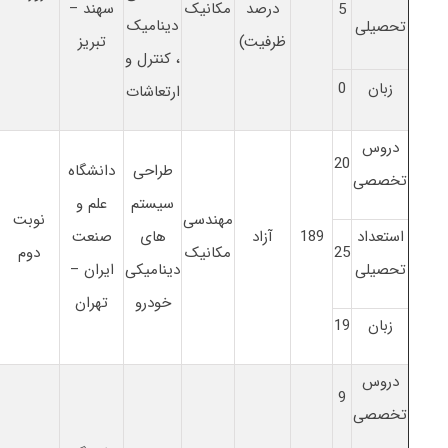
درصد
مکانیک
سهند –
5
دینامیک
تحصیلی
ظرفیت)
تبریز
، کنترل و
زبان
0
ارتعاشات
دروس
20
طراحی
دانشگاه
تخصصی
سیستم
علم و
مهندسی
نوبت
استعداد
189
آزاد
های
صنعت
25
مکانیک
دوم
تحصیلی
دینامیکی
ایران –
خودرو
تهران
زبان
19
دروس
9
تخصصی