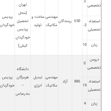
3
تهران
تخصصی
(محل
مهندسی
ساخت و
پردیس
650
رزمندگان
تحصیل
استعداد
مکانیک
تولید
خودگردان
3-
پردیس
تحصیلی
خودگردان
زبان
10
کیش)
دروس
0
تخصصی
دانشگاه
مهندسی
تبدیل
هرمزگان
پردیس
استعداد
886
آزاد
19
مکانیک
انرژی
–
خودگردان
تحصیلی
بندرعباس
زبان
4