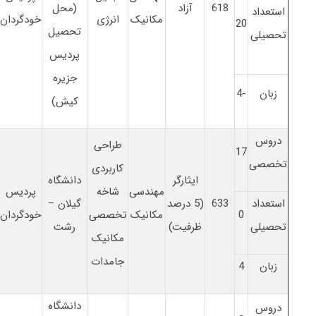
618
آزاد
(محل
استعداد
مکانیک
انرژی
خودگردان
20
تحصیل
تحصیلی
پردیس
جزیره
زبان
-4
کیش)
دروس
طراحی
17
تخصصی
کاربردی
ایثارگر
دانشگاه
مهندسی
شاخه
پردیس
استعداد
633
(5 درصد
گیلان –
0
مکانیک
تخصصی
خودگردان
تحصیلی
ظرفیت)
رشت
مکانیک
جامدات
زبان
4
دانشگاه
دروس