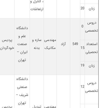
، کنترل و
زبان
20
ارتعاشات
دروس
0
دانشگاه
تخصصی
علم و
مهندسی
سازه و
پردیس
استعداد
549
آزاد
صنعت
15
مکانیک
بدنه
خودگردان
تحصیلی
ایران –
تهران
زبان
19
دانشگاه
دروس
12
صنعتی
تخصصی
شریف –
تهران
مهندسی
تبدیل
پردیس