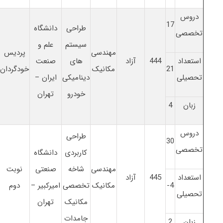
دروس
17
طراحی
دانشگاه
تخصصی
سیستم
علم و
مهندسی
پردیس
استعداد
444
آزاد
های
صنعت
21
مکانیک
خودگردان
تحصیلی
دینامیکی
ایران –
خودرو
تهران
زبان
4
دروس
طراحی
30
تخصصی
کاربردی
دانشگاه
مهندسی
شاخه
صنعتی
نوبت
استعداد
445
آزاد
4-
مکانیک
تخصصی
امیرکبیر –
دوم
تحصیلی
مکانیک
تهران
جامدات
زبان
2