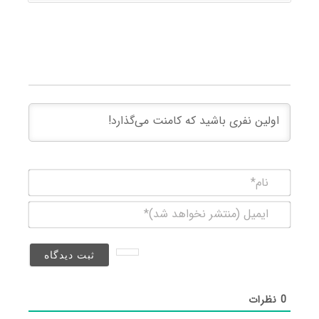
نام*
ایمیل
(منتشر
نخواهد
شد)*
0
نظرات