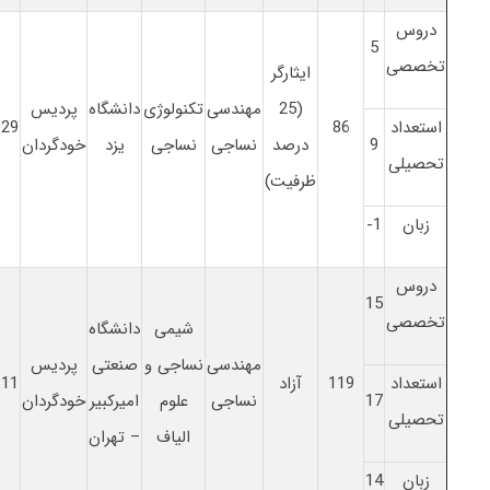
دروس
5
تخصصی
ایثارگر
(25
مهندسی
تکنولوژی
دانشگاه
پردیس
استعداد
86
029
9
درصد
نساجی
نساجی
یزد
خودگردان
تحصیلی
ظرفیت)
زبان
1-
دروس
15
تخصصی
شیمی
دانشگاه
مهندسی
نساجی و
صنعتی
پردیس
استعداد
119
آزاد
611
17
نساجی
علوم
امیرکبیر
خودگردان
تحصیلی
الیاف
– تهران
زبان
14