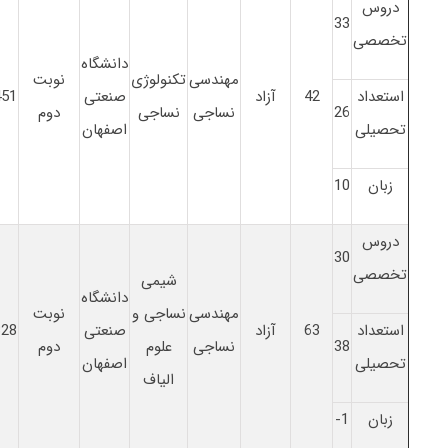
دروس
33
تخصصی
دانشگاه
مهندسی
تکنولوژی
نوبت
استعداد
42
آزاد
صنعتی
451
26
نساجی
نساجی
دوم
تحصیلی
اصفهان
زبان
10
دروس
30
تخصصی
شیمی
دانشگاه
مهندسی
نساجی و
نوبت
استعداد
63
آزاد
صنعتی
328
38
نساجی
علوم
دوم
تحصیلی
اصفهان
الیاف
زبان
1-