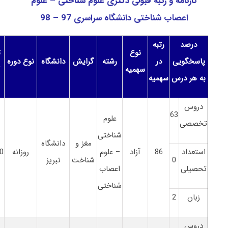
کارنامه و رتبه قبولی دکتری علوم شناختی – علوم
اعصاب شناختی دانشگاه سراسری 97 – 98
درصد
رتبه
نوع
ت
پاسخگویی
در
رشته
گرایش
دانشگاه
نوع دوره
سهمیه
ک
به هر درس
سهمیه
دروس
63
علوم
تخصصی
شناختی
مغز و
دانشگاه
استعداد
86
آزاد
– علوم
روزانه
0
0
شناخت
تبریز
تحصیلی
اعصاب
شناختی
زبان
2
دروس