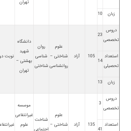
تهران
زبان
10
دروس
23
تخصصی
دانشگاه
علوم
روان
شهید
استعداد
105
آزاد
شناختی –
شناسی
نوبت دو
14
بهشتی –
تحصیلی
روانشناسی
شناختی
تهران
زبان
13
دروس
3
موسسه
تخصصی
علوم
غیرانتفاعی
شناخت
استعداد
135
آزاد
شناختی –
علوم
غیرانتفاع
41
اجتماعی