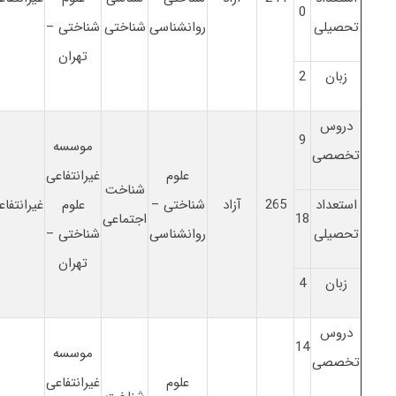
0
تحصیلی
روانشناسی
شناختی
شناختی –
تهران
زبان
2
دروس
9
موسسه
تخصصی
علوم
غیرانتفاعی
شناخت
استعداد
265
آزاد
شناختی –
علوم
غیرانتفاع
18
اجتماعی
تحصیلی
روانشناسی
شناختی –
تهران
زبان
4
دروس
14
موسسه
تخصصی
علوم
غیرانتفاعی