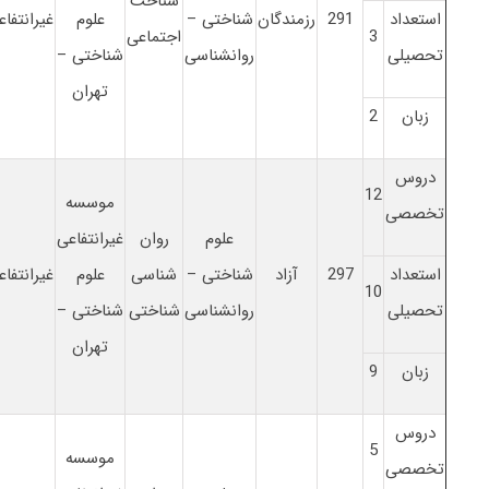
شناخت
استعداد
291
رزمندگان
شناختی –
علوم
غیرانتفاع
3
اجتماعی
تحصیلی
روانشناسی
شناختی –
تهران
زبان
2
دروس
12
موسسه
تخصصی
علوم
روان
غیرانتفاعی
استعداد
297
آزاد
شناختی –
شناسی
علوم
غیرانتفاع
10
تحصیلی
روانشناسی
شناختی
شناختی –
تهران
زبان
9
دروس
5
موسسه
تخصصی