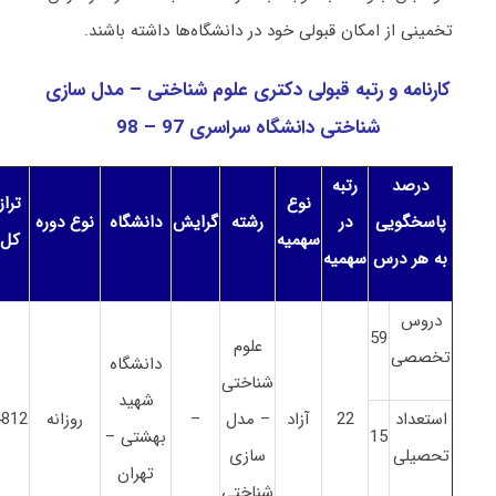
تخمینی از امکان قبولی خود در دانشگاه‌ها داشته باشند.
کارنامه و رتبه قبولی دکتری علوم شناختی
– مدل سازی
شناختی
دانشگاه سراسری 97 – 98
درصد
رتبه
نوع
تراز
پاسخگویی
در
رشته
گرایش
دانشگاه
نوع دوره
سهمیه
کل
به هر درس
سهمیه
دروس
59
علوم
تخصصی
دانشگاه
شناختی
شهید
استعداد
22
آزاد
– مدل
–
روزانه
4812
15
بهشتی –
تحصیلی
سازی
تهران
شناختی