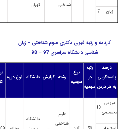
شناختی
تهران
زبان
7
کارنامه و رتبه قبولی
دکتری
علوم شناختی – زبان
شناسی دانشگاه سراسری 97 – 98
درصد
رتبه
نوع
ترا
پاسخگویی
در
رشته
گرایش
دانشگاه
نوع دوره
سهمیه
کل
به هر درس
سهمیه
دروس
13
تخصصی
علوم
دانشگاه
شناختی
استعداد
59
آزاد
–
تربیت
روزانه
589