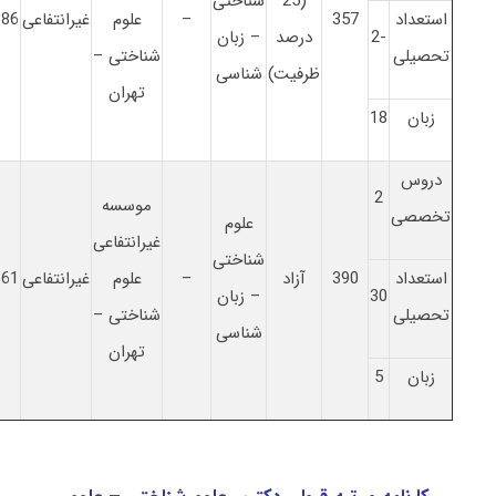
(25
شناختی
استعداد
357
–
علوم
غیرانتفاعی
386
-2
درصد
– زبان
تحصیلی
شناختی –
ظرفیت)
شناسی
تهران
زبان
18
دروس
2
موسسه
تخصصی
علوم
غیرانتفاعی
شناختی
استعداد
390
آزاد
–
علوم
غیرانتفاعی
361
30
– زبان
تحصیلی
شناختی –
شناسی
تهران
زبان
5