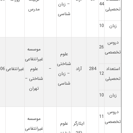
44
– زبان
تحصیلی
مدرس
شناسی
زبان
10
دروس
26
موسسه
تخصصی
علوم
غیرانتفاعی
شناختی
استعداد
284
آزاد
–
علوم
غیرانتفاعی
906
12
– زبان
تحصیلی
شناختی –
شناسی
تهران
زبان
10
دروس
11
موسسه
تخصصی
ایثارگر
علوم
غیرانتفاعی