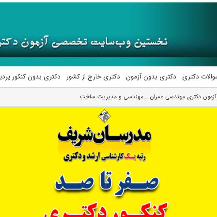
والات دکتری
دکتری بدون آزمون
دکتری خارج از کشور
دکتری بدون کنکور پرد
لی آزمون دکتری ﻣﻬﻨﺪسی ﻋﻤﺮان ـ مهندسی و مدیریت ﺳﺎﺧﺖ