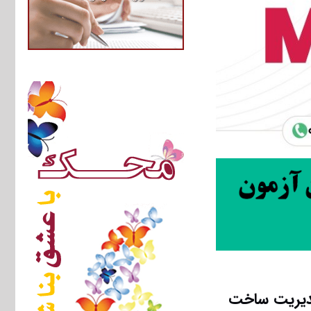
مدیریت ﺳﺎﺧﺖ