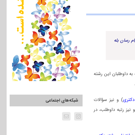
م رسان بله
ه داوطلبان این رشته
دکتری
) و نیز سؤالات
شبکه‌های اجتماعی
یز رتبه داوطلب، در