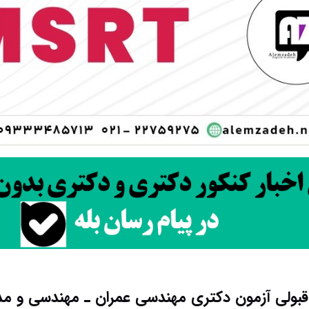
به قبولی آزمون دکتری ﻣﻬﻨﺪسی ﻋﻤﺮان ـ مهندسی و 