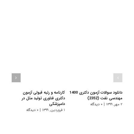
دانلود سوالات آزمون دکتری 1400
کارنامه و رتبه قبولی آزمون
کارنا
مهندسی نفت (2352)
دکتری ﻓﻨﺎوری ﺗﻮﻟﻴﺪ ﻣﺜﻞ در
دکتر
داﻣﭙﺰشکی
۲ مهر, ۱۳۹۹
|
۰ دیدگاه
۱ فروردین, ۱۳۹۹
۱ فروردین, ۱۳۹۹
|
۰ دیدگاه