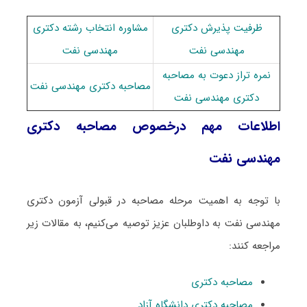
ظرفیت پذیرش دکتری
مشاوره انتخاب رشته دکتری
ﻣﻬﻨﺪسی ﻧﻔﺖ
ﻣﻬﻨﺪسی ﻧﻔﺖ
نمره تراز دعوت به مصاحبه
مصاحبه دکتری ﻣﻬﻨﺪسی ﻧﻔﺖ
دکتری ﻣﻬﻨﺪسی ﻧﻔﺖ
اطلاعات مهم درخصوص مصاحبه دکتری
ﻣﻬﻨﺪسی ﻧﻔﺖ
با توجه به اهمیت مرحله مصاحبه در قبولی آزمون دکتری
ﻣﻬﻨﺪسی ﻧﻔﺖ به داوطلبان عزیز توصیه می‌کنیم، به مقالات زیر
مراجعه کنند:
مصاحبه دکتری
مصاحبه دکتری دانشگاه آزاد