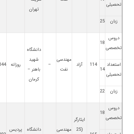
تحصیلی
تهران
زبان
25
دروس
18
تخصصی
دانشگاه
مهندسی
شهید
استعداد
114
آزاد
–
روزانه
044
14
نفت
باهنر –
تحصیلی
کرمان
زبان
22
دروس
18
تخصصی
ایثارگر
(25
مهندسی
دانشگاه
پردیس