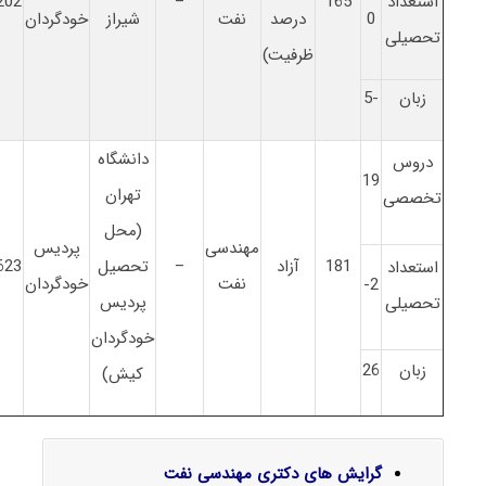
استعداد
165
–
202
0
درصد
نفت
شیراز
خودگردان
تحصیلی
ظرفیت)
زبان
-5
دانشگاه
دروس
19
تهران
تخصصی
(محل
مهندسی
پردیس
181
آزاد
–
تحصیل
623
استعداد
نفت
خودگردان
2-
پردیس
تحصیلی
خودگردان
زبان
26
کیش)
گرایش‌ های دکتری مهندسی نفت