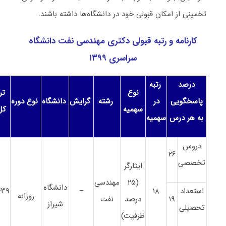
تخمینی از امکان قبولی خود در دانشگاه‌ها داشته باشند.
کارنامه و رتبه قبولی دکتری ﻣﻬﻨﺪسی ﻧﻔﺖ دانشگاه
سراسری ۱۳۹۹
درصد
رتبه
نوع
ترا
پاسخگویی
در
رشته
گرایش
دانشگاه
نوع دوره
سهمیه
کل
به هر درس
سهمیه
دروس
۲۶
تخصصی
ایثارگر
(۲۵
ﻣﻬﻨﺪسی
دانشگاه
استعداد
۱۸
–
۶۳۹
روزانه
۱۹
درصد
ﻧﻔﺖ
شیراز
تحصیلی
ظرفیت)