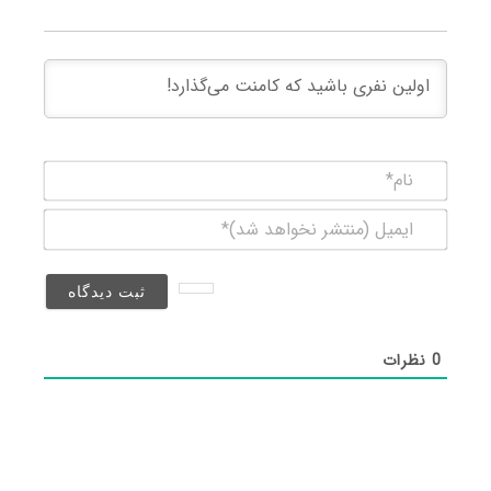
نام*
ایمیل
(منتشر
نخواهد
شد)*
0
نظرات