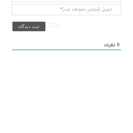
ایمیل
(منتشر
نخواهد
شد)*
0
نظرات