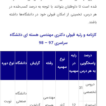
شده است تا داوطلبان بتوانند با توجه به درصد کسب‌شده در
هر درس، تخمینی از امکان قبولی خود در دانشگاه‌ها داشته
باشند.
کارنامه و رتبه قبولی دکتری مهندسی هسته ای دانشگاه
سراسری 97 – 98
درصد
رتبه
نوع
پاسخگویی
در
رشته
گرایش
دانشگاه
نوع دوره
سهمیه
به هر درس
سهمیه
دروس
31
تخصصی
دانشگاه
مهندسی
صنعتی
نوبت
استعداد
12
آزاد
هسته
گداخت
1