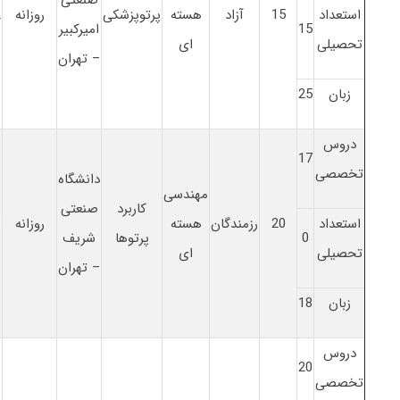
استعداد
15
آزاد
هسته
پرتوپزشکی
روزانه
2
15
امیرکبیر
تحصیلی
ای
– تهران
زبان
25
دروس
17
تخصصی
دانشگاه
مهندسی
کاربرد
صنعتی
استعداد
20
رزمندگان
هسته
روزانه
3
0
پرتوها
شریف
تحصیلی
ای
– تهران
زبان
18
دروس
20
تخصصی