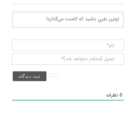
نام*
ایمیل
(منتشر
نخواهد
شد)*
0
نظرات