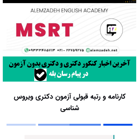
کارنامه و رتبه قبولی آزمون دکتری وﻳﺮوس
ﺷﻨﺎسی