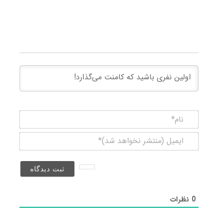
نام*
ایمیل
(منتشر
نخواهد
شد)*
0
نظرات