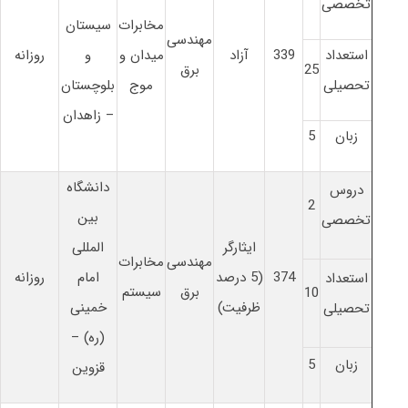
تخصصی
مخابرات
سیستان
مهندسی
استعداد
339
آزاد
میدان و
و
روزانه
25
برق
تحصیلی
موج
بلوچستان
– زاهدان
زبان
5
دانشگاه
دروس
2
بین
تخصصی
ایثارگر
المللی
مهندسی
مخابرات
374
(5 درصد
امام
روزانه
استعداد
برق
سیستم
10
ظرفیت)
خمینی
تحصیلی
(ره) –
زبان
5
قزوین