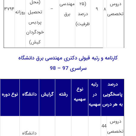
(محل
دروس
(۲۵
مهندسی
۳۷۹۴
–
۹
۸
تحصیل
روزانه
تخصصی
درصد
برق
پردیس
ظرفیت)
خودگردان
کیش)
کارنامه و رتبه قبولی دکتری مهندسی برق دانشگاه
سراسری 97 – 98
درصد
رتبه
نوع
پاسخگویی
در
رشته
گرایش
دانشگاه
نوع دوره
سهمیه
به هر درس
سهمیه
دروس
44
تخصصی
دانشگاه