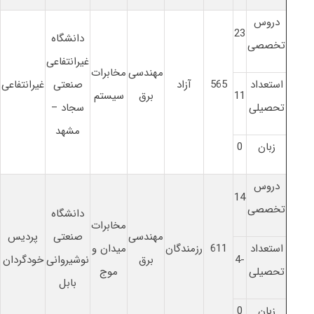
دروس
23
دانشگاه
تخصصی
غیرانتفاعی
مهندسی
مخابرات
استعداد
565
آزاد
صنعتی
غیرانتفاعی
11
برق
سیستم
تحصیلی
سجاد –
مشهد
زبان
0
دروس
14
تخصصی
دانشگاه
مخابرات
مهندسی
صنعتی
پردیس
استعداد
611
رزمندگان
میدان و
-4
برق
نوشیروانی
خودگردان
تحصیلی
موج
بابل
زبان
0