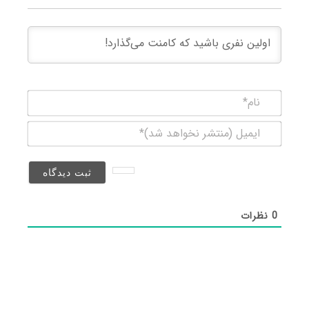
نام*
ایمیل
(منتشر
نخواهد
شد)*
0
نظرات