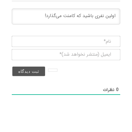
نام*
ایمیل
(منتشر
نخواهد
شد)*
0
نظرات