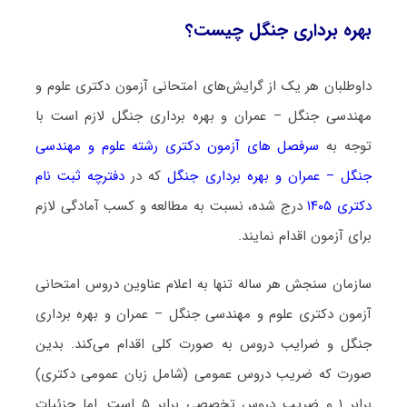
ﺑﻬﺮه ﺑﺮداری ﺟﻨﮕﻞ چیست؟
داوطلبان هر یک از گرایش‌های امتحانی آزمون دکتری علوم و
مهندسی ﺟﻨﮕﻞ – ﻋﻤﺮان و ﺑﻬﺮه ﺑﺮداری ﺟﻨﮕﻞ لازم است با
توجه به
سرفصل های آزمون دکتری رشته علوم و مهندسی
ﺟﻨﮕﻞ – ﻋﻤﺮان و ﺑﻬﺮه ﺑﺮداری ﺟﻨﮕﻞ
که در
دفترچه ثبت نام
دکتری ۱۴۰۵
درج شده، نسبت به مطالعه و کسب آمادگی لازم
برای آزمون اقدام نمایند.
سازمان سنجش هر ساله تنها به اعلام عناوین دروس امتحانی
آزمون دکتری علوم و مهندسی ﺟﻨﮕﻞ – ﻋﻤﺮان و ﺑﻬﺮه ﺑﺮداری
ﺟﻨﮕﻞ و ضرایب دروس به صورت کلی اقدام می‌کند. بدین
صورت که ضریب دروس عمومی (شامل زبان عمومی دکتری)
برابر ۱ و ضریب دروس تخصصی برابر ۵ است. اما جزئیات