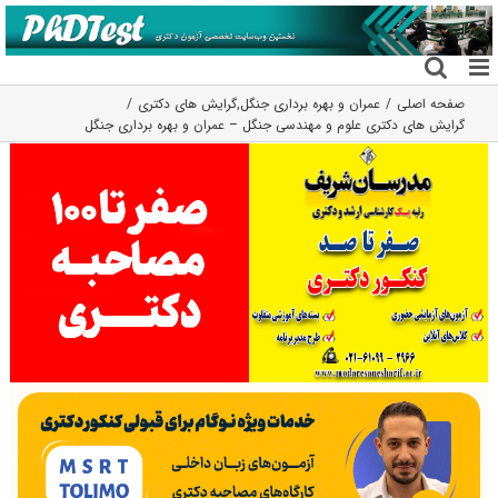
فتن
ه
حتوا
صفحه اصلی
عمران و بهره برداری جنگل
,
گرایش های دکتری
گرایش های دکتری علوم و مهندسی ﺟﻨﮕﻞ – ﻋﻤﺮان و ﺑﻬﺮه ﺑﺮداری ﺟﻨﮕﻞ