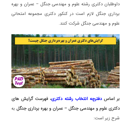
داوطلبان دکتری رشته علوم و مهندسی ﺟﻨﮕﻞ – ﻋﻤﺮان و ﺑﻬﺮه
ﺑﺮداری ﺟﻨﮕﻞ لازم است در کنکور دکتری مجموعه امتحانی
علوم و مهندسی ﺟﻨﮕﻞ شرکت کنند.
بر اساس
دفترچه انتخاب رشته دکتری
، فهرست گرایش های
دکتری علوم و مهندسی ﺟﻨﮕﻞ – ﻋﻤﺮان و ﺑﻬﺮه ﺑﺮداری ﺟﻨﮕﻞ
به
شرح زیر است: