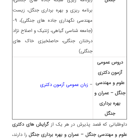
برنامه ریزی و بهره برداری جنگل، زیست
مهندسی نگهداری جاده های جنگلی)، ۹-
(جامعه شناسی گیاهی، ژنتیک و اصلاح نژاد
درختان جنگلی، حاصلخیزی خاک های
جنگلی)
دروس عمومی
آزمون دکتری
علوم و مهندسی
–
زبان عمومی آزمون دکتری
ﺟﻨﮕﻞ – ﻋﻤﺮان و
ﺑﻬﺮه ﺑﺮداری
ﺟﻨﮕﻞ
داوطلبانی که قصد پذیرش در هر یک از
گرایش های دکتری
علوم و مهندسی ﺟﻨﮕﻞ – ﻋﻤﺮان و ﺑﻬﺮه ﺑﺮداری ﺟﻨﮕﻞ
را دارند،