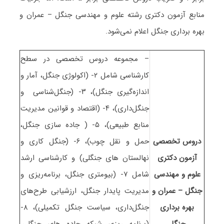
منابع آزمون دکتری رشته علوم و مهندسی ﺟﻨﮕﻞ – ﻋﻤﺮان و
ﺑﻬﺮه ﺑﺮداری ﺟﻨﮕﻞ اعلام نمی‌شود.
– مجموعه دروس تخصصی در سطح
کارشناسی شامل ۲- (اکولوژی جنگل، آمار و
اندازه‌گیری جنگل)، ۳- (جنگل‌شناسی و
جنگل‌داری)، ۴- (اقتصاد و قوانین مدیریت
منابع طبیعی)، ۵- ( جاده سازی جنگل،
دروس تخصصی
حمل و نقل چوب)، ۶- (جنگل کاری و
آزمون دکتری
نهالستان های جنگلی) و کارشناسی ارشد
علوم و مهندسی
شامل ۷- (بیومتری جنگل، برنامه‌ریزی و
ﺟﻨﮕﻞ – ﻋﻤﺮان و
مدیریت پایدار جنگل، ارزشیابی طرح‌های
ﺑﻬﺮه ﺑﺮداری
جنگل‌داری، سیاست جنگل تکمیلی)، ۸-
ﺟﻨﮕﻞ
(برنامه ریزی شبکه جاده های جنگلی،