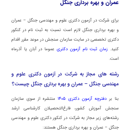
ﻋﻤﺮان و ﺑﻬﺮه ﺑﺮداری ﺟﻨﮕﻞ
برای شرکت در آزمون دکتری علوم و مهندسی ﺟﻨﮕﻞ – ﻋﻤﺮان
و ﺑﻬﺮه ﺑﺮداری ﺟﻨﮕﻞ لازم است نسبت به ثبت نام در کنکور
دکتری تخصصی در سایت سازمان سنجش در موعد مقرر اقدام
کنید.
زمان ثبت نام آزمون دکتری
عموما در آبان یا آذرماه
است.
رشته­ های مجاز به شرکت در آزمون دکتری علوم و
مهندسی ﺟﻨﮕﻞ – ﻋﻤﺮان و ﺑﻬﺮه ﺑﺮداری ﺟﻨﮕﻞ چیست؟
بنا بر
دفترچه آزمون دکتری ۱۴۰۵
منتشره از سوی سازمان
سنجش آموزش کشور، فارغ‌التحصیلان کارشناسی ارشد
رشته‌های زیر مجاز به شرکت در کنکور دکتری علوم و مهندسی
ﺟﻨﮕﻞ – ﻋﻤﺮان و ﺑﻬﺮه ﺑﺮداری ﺟﻨﮕﻞ هستند: