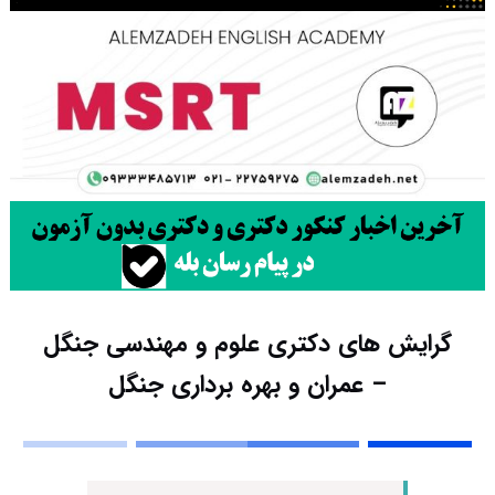
گرایش های دکتری علوم و مهندسی ﺟﻨﮕﻞ
– ﻋﻤﺮان و ﺑﻬﺮه ﺑﺮداری ﺟﻨﮕﻞ