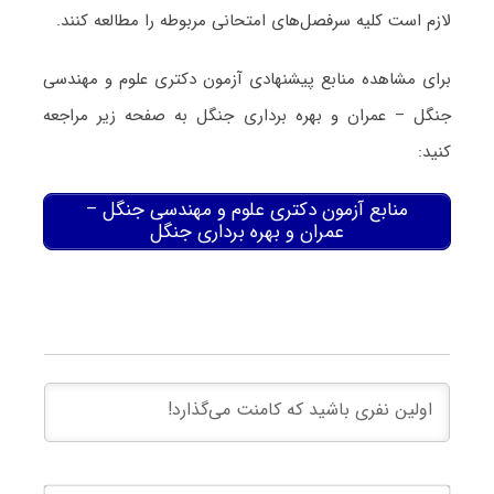
لازم است کلیه سرفصل‌های امتحانی مربوطه را مطالعه کنند.
برای مشاهده منابع پیشنهادی آزمون دکتری علوم و مهندسی
ﺟﻨﮕﻞ – ﻋﻤﺮان و ﺑﻬﺮه ﺑﺮداری ﺟﻨﮕﻞ به صفحه زیر مراجعه
کنید:
منابع آزمون دکتری علوم و مهندسی ﺟﻨﮕﻞ –
ﻋﻤﺮان و ﺑﻬﺮه ﺑﺮداری ﺟﻨﮕﻞ