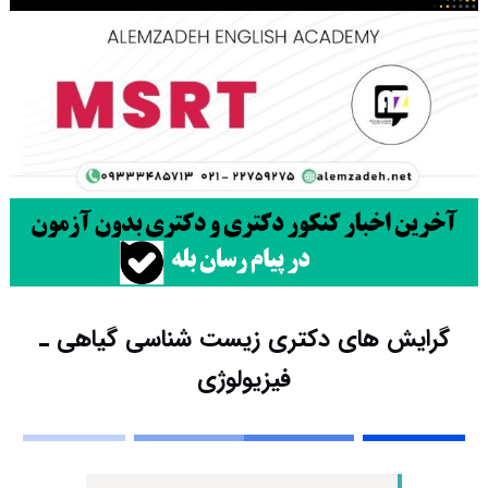
گرایش های دکتری زیست شناسی ﮔﻴﺎهی ـ
ﻓﻴﺰﻳﻮﻟﻮژی