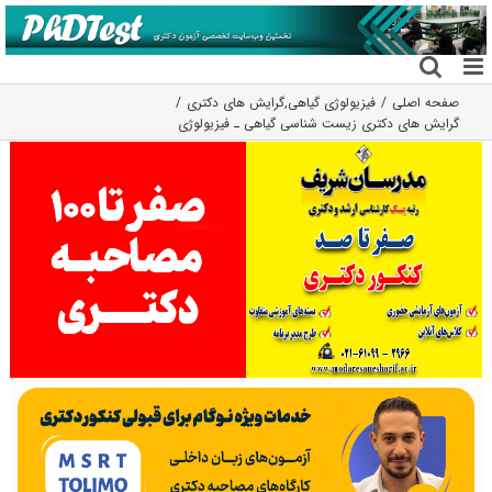
فتن
ه
حتوا
صفحه اصلی
فیزیولوژی گیاهی
,
گرایش های دکتری
گرایش های دکتری زیست شناسی ﮔﻴﺎهی ـ ﻓﻴﺰﻳﻮﻟﻮژی