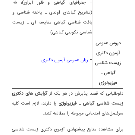
– جغرافیای گیاهی و فلور ایران)، ۵-
(تشریح گیاهان آوندی ـ یاخته شناسی و
بافت شناسی گیاهی مقایسه ای ـ زیست
شناسی تکوینی گیاهی)
دروس عمومی
آزمون دکتری
–
زبان عمومی آزمون دکتری
زیست شناسی
ﮔﻴﺎهی ـ
ﻓﻴﺰﻳﻮﻟﻮژی
داوطلبانی که قصد پذیرش در هر یک از
گرایش های دکتری
زیست شناسی ﮔﻴﺎهی ـ ﻓﻴﺰﻳﻮﻟﻮژی
را دارند، لازم است کلیه
سرفصل‌های امتحانی مربوطه را مطالعه کنند.
برای مشاهده منابع پیشنهادی آزمون دکتری زیست شناسی