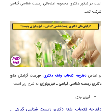
است در کنکور دکتری مجموعه امتحانی زیست شناسی ﮔﻴﺎهی
شرکت کنند.
بر اساس
دفترچه انتخاب رشته دکتری
، فهرست گرایش های
دکتری زیست شناسی ﮔﻴﺎهی ـ ﻓﻴﺰﻳﻮﻟﻮژی
به شرح زیر است:
ﻓﻴﺰﻳﻮﻟﻮژی
دفترچه انتخاب رشته دکتری زیست شناسی ﮔﻴﺎهی ـ