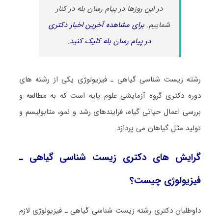
در این روزها در پیام رسان بله در کنار
شماییم.
برای مشاهده آخرین اخبار دکتری
در پیام رسان بله کلیک کنید.
رشته زیست شناسی ﮔﻴﺎهی ـ ﻓﻴﺰﻳﻮﻟﻮژی یکی از رشته های
دوره دکتری گروه آزمایشی علوم پایه است که به مطالعه و
بررسی اعمال حیاتی گیاه، فرایندهای رشد و نمو، متابولیسم و
تولید مثل گیاهان می پردازد.
گرایش های دکتری زیست شناسی ﮔﻴﺎهی ـ
ﻓﻴﺰﻳﻮﻟﻮژی چیست؟
داوطلبان دکتری رشته زیست شناسی ﮔﻴﺎهی ـ ﻓﻴﺰﻳﻮﻟﻮژی لازم