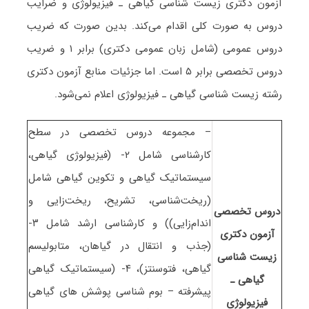
آزمون دکتری زیست شناسی ﮔﻴﺎهی ـ ﻓﻴﺰﻳﻮﻟﻮژی و ضرایب
دروس به صورت کلی اقدام می‌کند. بدین صورت که ضریب
دروس عمومی (شامل زبان عمومی دکتری) برابر ۱ و ضریب
دروس تخصصی برابر ۵ است. اما جزئیات منابع آزمون دکتری
رشته زیست شناسی ﮔﻴﺎهی ـ ﻓﻴﺰﻳﻮﻟﻮژی اعلام نمی‌شود.
– مجموعه دروس تخصصی در سطح
کارشناسی شامل ۲- (فیزیولوژی گیاهی،
سیستماتیک گیاهی و تکوین گیاهی شامل
(ریخت‌شناسی، تشریح، ریخت‌زایی و
دروس تخصصی
اندام‌زایی)) و کارشناسی ارشد شامل ۳-
آزمون دکتری
(جذب و انتقال در گیاهان، متابولیسم
زیست شناسی
گیاهی، فتوسنتز)، ۴- (سیستماتیک گیاهی
ﮔﻴﺎهی ـ
پیشرفته – بوم شناسی پوشش های گیاهی
ﻓﻴﺰﻳﻮﻟﻮژی