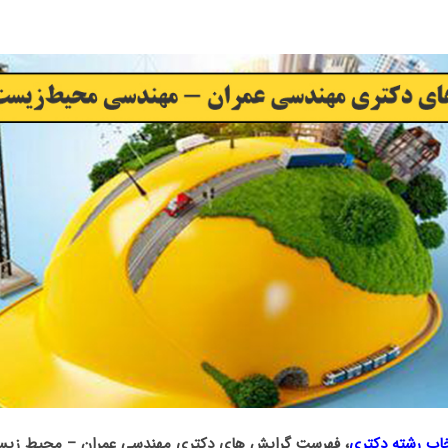
خاب رشته دکتری
، فهرست گرایش های دکتری ﻣﻬﻨﺪسی ﻋﻤﺮان – محیط ز