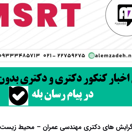
رایش های دکتری ﻣﻬﻨﺪسی ﻋﻤﺮان – محیط زیست