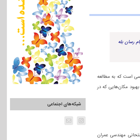
م رسان بله
سی است که به مطالعه
بهبود مکان‌هایی که در
شبکه‌های اجتماعی
تحانی ﻣﻬﻨﺪسی ﻋﻤﺮان