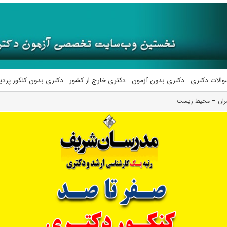
والات دکتری
دکتری بدون آزمون
دکتری خارج از کشور
دکتری بدون کنکور پرد
ﻤﺮان – محیط زیست