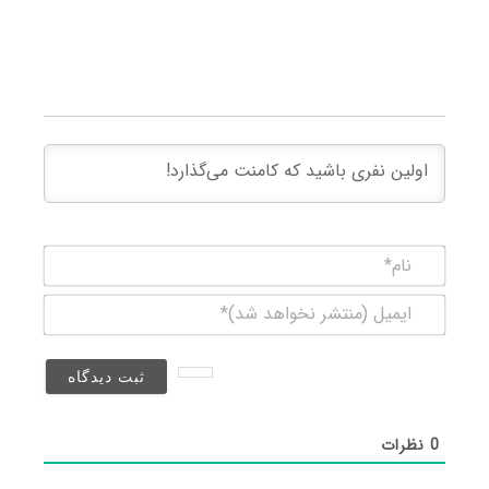
نام*
ایمیل
(منتشر
نخواهد
شد)*
0
نظرات