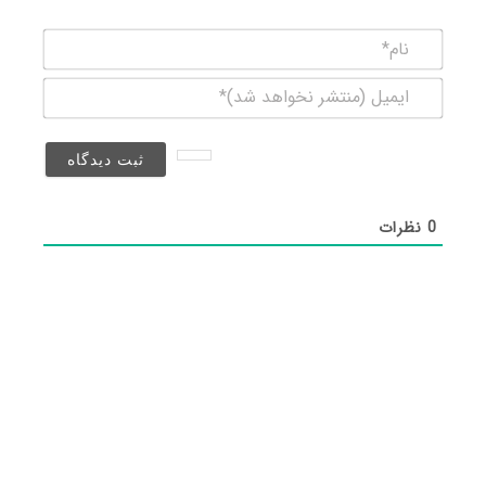
نام*
ایمیل
(منتشر
نخواهد
شد)*
0
نظرات