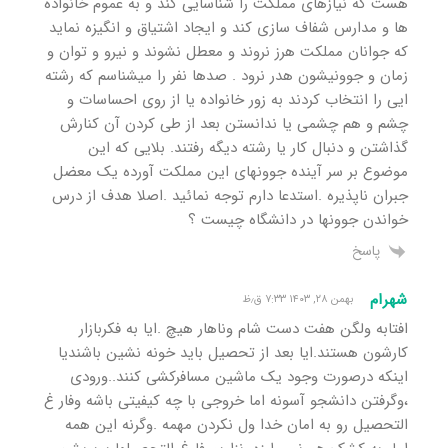
هست که نیازهای مملکت را شناسایی کند و به عموم خانواده
ها و مدارس شفاف سازی کند و ایجاد اشتیاق و انگیزه نماید
که جوانان مملکت هرز نروند و معطل نشوند و نیرو و توان و
زمان و جوونیشون هدر نرود . صدها نفر را میشناسم که رشته
ایی را انتخاب کردند به زور خانواده یا از روی احساسات و
چشم و هم چشمی یا ندانستن بعد از طی کردن آن کنارش
گذاشتن و دنبال کار یا رشته دیگه رفتند. ‌بلایی که این
موضوع بر سر آینده جوونهای این مملکت آورده یک معضل
جبران ناپذیره .استدعا دارم توجه نمائید ‌.اصلا هدف از درس
خواندن جوونها در دانشگاه چیست ؟
پاسخ
شهرام
بهمن ۲۸, ۱۴۰۳ ۷:۳۳ ق٫ظ
افتابه ولگن هفت دست شام وناهار هیچ .ایا به فکربازار
کارشون هستند.ایا بعد از تحصیل باید خونه نشین باشندیا
اینکه درصورت وجود یک ماشین مسافرکشی کنند..ورودی
،وگرفتن دانشجو آسونه اما خروجی با چه کیفیتی باشه وفار غ
التحصیل رو به امان خدا ول نکردن مهمه .وگرنه این همه