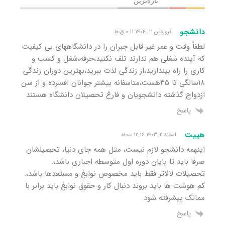
تازه‌ترین
دانشجو
فروردین ۱۱, ۱۴۰۴ ۰:۱۱ ق٫ظ
لطفاً وقت و عمر غیر قابل جبران را در دانشگاههای بی کیفیت
که آینده شغلی هم ندارند تلف نکنید،حرفه،شغل و کسب و
کاری را راه بیندازید،از زندگی لذت ببرید،بهترین دوران زندگی
۱۸سالگی تا ۳۵هست،متاسفانه بیشتر جوانان افسرده و از سن
ازدواج گذشته دانشجویان و فارغ تحصیلان دانشگاه هستند
پاسخ
هییت
اسفند ۲, ۱۴۰۳ ۱۲:۱۶ ب٫ظ
اینهمه دانشجو لازم نیست، مثل همه جای دنیا، تحصیلشان
صرفا باید تا پایان دوره اول متوسطه اجباری باشد،.
تحصیلات لالاتر فقط باید مخصوص نوابغ و مستعدها باشد،.
کم هوشت ها باید بروند دنبال کار و حقوق نوابغ باید برابر با
ممالک پیشرفته شود
پاسخ