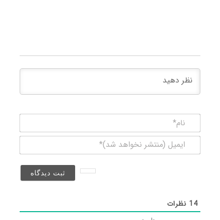
نام*
ایمیل
(منتشر
نخواهد
شد)*
14
نظرات