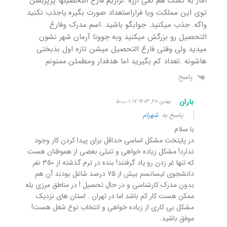
امار به کشک هم نمی ارزه .نزاریم فارغ التحصیلها پرپربشن
توی این مملکت ویا فراراستعداد صورت بگیره.یاجذب نکنید
واگه. جذب میکنید. جوابگو باشید .اسم مدرک وفارغ
التحصیل رو بزرگش میکنید وبه جوونا آرمان شهر نشون
میدید ولی وقتی فارغ التحصیل میشن تازه اول بدبختی
هاشونه .تعداد کم بگیرید اما هدفدار ومطمئن.ممنونم
پاسخ
باران
بهمن ۲۸, ۱۴۰۳ ۱:۱۷ ب٫ظ
پاسخ به
شهرام
با سلام
در پایتخت مشکل اساسی حداقل برای پیدا کردن کار وجود
ندارد! مشکل زیاده خواهی و تنبلی بعضی از هموطنان هست
که تنها غر زدن رو یاد گرفتند! بنده در ترم گذشته از ۳۵۰ نفر
دانشجوی لیسانسم بیش از ۷۵ درصد شاغل بودند آن هم
بدون مدرک کارشناسی و در حال تحصیل ! در مناطق مرزی بله
ممکن هست کار کم باشد اما در تهران . استان های نزدیک
مشکل بی کاری از زیاده خواهی و انتخاب نوع شغل هست!
موفق باشید.