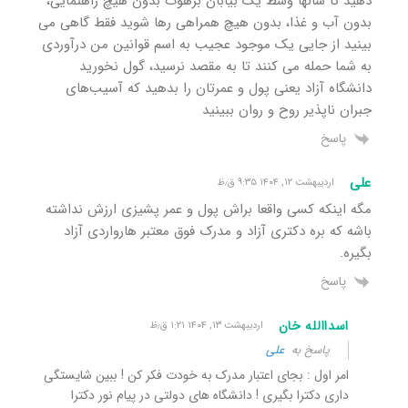
دهید تا سالها وسط یک بیابان برهوت بدون هیچ راهنمایی،
بدون آب و غذا، بدون هیچ همراهی رها شوید فقط گاهی می
بینید از جایی یک موجود عجیب به اسم قوانین من درآوردی
به شما حمله می کنند تا به مقصد نرسید، گول نخورید
دانشگاه آزاد یعنی پول و عمرتان را بدهید که آسیب‌های
جبران ناپذیر روح و روان ببینید
پاسخ
علی
اردیبهشت ۱۲, ۱۴۰۴ ۹:۳۵ ق٫ظ
مگه اینکه کسی واقعا براش پول و عمر پشیزی ارزش نداشته
باشه که بره دکتری آزاد و مدرک فوق معتبر هارواردی آزاد
بگیره.
پاسخ
اسداالله خان
اردیبهشت ۱۳, ۱۴۰۴ ۱:۲۱ ق٫ظ
پاسخ به
علی
امر اول : بجای اعتبار مدرک به خودت فکر کن ! ببین شایستگی
داری دکترا بگیری ! دانشگاه های دولتی در پیام نور دکترا