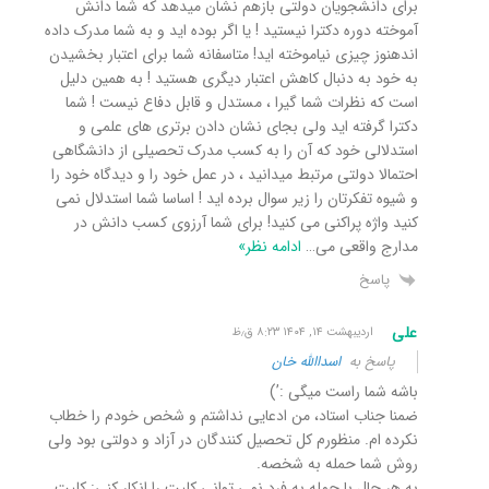
برای دانشجویان دولتی بازهم نشان میدهد که شما دانش
آموخته دوره دکترا نیستید ! یا اگر بوده اید و به شما مدرک داده
اندهنوز چیزی نیاموخته اید! متاسفانه شما برای اعتبار بخشیدن
به خود به دنبال کاهش اعتبار دیگری هستید ! به همین دلیل
است که نظرات شما گیرا ، مستدل و قابل دفاع نیست ! شما
دکترا گرفته اید ولی بجای نشان دادن برتری های علمی و
استدلالی خود که آن را به کسب مدرک تحصیلی از دانشگاهی
احتمالا دولتی مرتبط میدانید ، در عمل خود را و دیدگاه خود را
و شیوه تفکرتان را زیر سوال برده اید ! اساسا شما استدلال نمی
کنید واژه پراکنی می کنید! برای شما آرزوی کسب دانش در
مدارج واقعی می
…
ادامه نظر»
پاسخ
علی
اردیبهشت ۱۴, ۱۴۰۴ ۸:۲۳ ق٫ظ
پاسخ به
اسداالله خان
باشه شما راست میگی :’)
ضمنا جناب استاد، من ادعایی نداشتم و شخص خودم را خطاب
نکرده ام. منظورم کل تحصیل کنندگان در آزاد و دولتی بود ولی
روش شما حمله به شخصه.
به هر حال با حمله به فرد نمی توانی کلیت را انکار کنی: کلیت