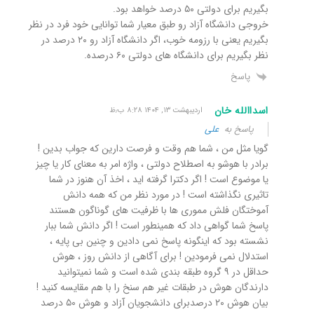
بگیریم برای دولتی ۵۰ درصد خواهد بود.
خروجی دانشگاه آزاد رو طبق معیار شما توانایی خود فرد در نظر
بگیریم یعنی با رزومه خوب، اگر دانشگاه آزاد رو ۲۰ درصد در
نظر بگیریم برای دانشگاه های دولتی ۶۰ درصده.
پاسخ
اسداالله خان
اردیبهشت ۱۳, ۱۴۰۴ ۸:۲۸ ب٫ظ
پاسخ به
علی
گویا مثل من ، شما هم وقت و فرصت دارین که جواب بدین !
برادر با هوشو به اصطلاح دولتی ، واژه امر به معنای کار یا چیز
یا موضوع است ! اگر دکترا گرفته اید ، اخذ آن هنوز در شما
تاثیری نگذاشته است ! در مورد نظر من که همه دانش
آموختگان فلش مموری ها با ظرفیت های گوناگون هستند
پاسخ شما گواهی داد که همینطور است ! اگر دانش شما ببار
نشسته بود که اینگونه پاسخ نمی دادین و چنین بی پایه ،
استدلال نمی فرمودین ! برای آگاهی از دانش روز ، هوش
حداقل در ۹ گروه طبقه بندی شده است و شما نمیتوانید
دارندگان هوش در طبقات غیر هم سنخ را با هم مقایسه کنید !
بیان هوش ۲۰ درصدبرای دانشجویان آزاد و هوش ۵۰ درصد