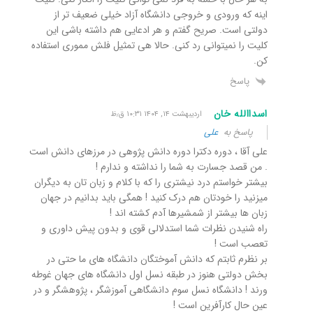
اینه که ورودی و خروجی دانشگاه آزاد خیلی ضعیف تر از
دولتی است. صریح گفتم و هر ادعایی هم داشته باشی این
کلیت را نمیتوانی رد کنی. حالا هی تمثیل فلش مموری استفاده
کن.
پاسخ
اسداالله خان
اردیبهشت ۱۴, ۱۴۰۴ ۱۰:۳۱ ق٫ظ
پاسخ به
علی
علی آقا ، دوره دکترا دوره دانش پژوهی در مرزهای دانش است
. من قصد جسارت به شما را نداشته و ندارم !
بیشتر خواستم درد نیشتری را که با کلام و زبان تان به دیگران
میزنید را خودتان هم درک کنید ! همگی باید بدانیم در جهان
زبان ها بیشتر از شمشیرها آدم کشته اند !
راه شنیدن نظرات شما استدلالی قوی و بدون پیش داوری و
تعصب است !
بر نظرم ثابتم که دانش آموختگان دانشگاه های ما حتی در
بخش دولتی هنوز در طبقه نسل اول دانشگاه های جهان غوطه
ورند ! دانشگاه نسل سوم دانشگاهی آموزشگر ، پژوهشگر و در
عین حال کارآفرین است !