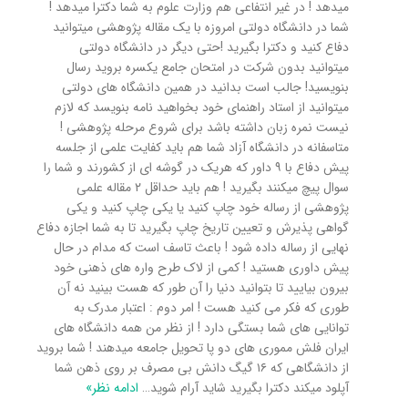
میدهد ! در غیر انتفاعی هم وزارت علوم به شما دکترا میدهد !
شما در دانشگاه دولتی امروزه با یک مقاله پژوهشی میتوانید
دفاع کنید و دکترا بگیرید !حتی دیگر در دانشگاه دولتی
میتوانید بدون شرکت در امتحان جامع یکسره بروید رسال
بنویسید! جالب است بدانید در همین دانشگاه های دولتی
میتوانید از استاد راهنمای خود بخواهید نامه بنویسد که لازم
نیست نمره زبان داشته باشد برای شروع مرحله پژوهشی !
متاسفانه در دانشگاه آزاد شما هم باید کفایت علمی از جلسه
پیش دفاع با ۹ داور که هریک در گوشه ای از کشورند و شما را
سوال پیچ میکنند بگیرید ! هم باید حداقل ۲ مقاله علمی
پژوهشی از رساله خود چاپ کنید یا یکی چاپ کنید و یکی
گواهی پذیرش و تعیین تاریخ چاپ بگیرید تا به شما اجازه دفاع
نهایی از رساله داده شود ! باعث تاسف است که مدام در حال
پیش داوری هستید ! کمی از لاک طرح واره های ذهنی خود
بیرون بیایید تا بتوانید دنیا را آن طور که هست بینید نه آن
طوری که فکر می کنید هست ! امر دوم : اعتبار مدرک به
توانایی های شما بستگی دارد ! از نظر من همه دانشگاه های
ایران فلش مموری های دو پا تحویل جامعه میدهند ! شما بروید
از دانشگاهی که ۱۶ گیگ دانش بی مصرف بر روی ذهن شما
آپلود میکند دکترا بگیرید شاید آرام شوید
…
ادامه نظر»