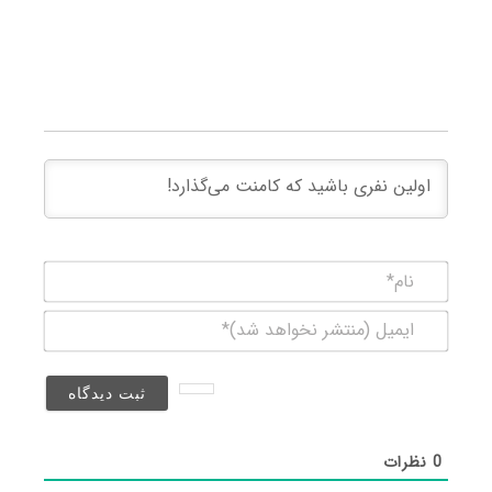
نام*
ایمیل
(منتشر
نخواهد
شد)*
0
نظرات