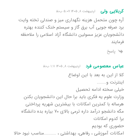
کربلایی ولی
اردیبهشت ۸, ۱۴۰۵ ۵:۰۷ ب٫ظ
آره چون متحمل هزینه نگهداری میز و صندلی تخته وایت
برد صرفه جویی آب برق گاز و سیستم خنک کننده بهتره
دانَشجویان عزیز مسولین دانشگاه آزاد اسلامی را ملاحظه
فرمایند
پاسخ
عباس معصومی فرد
اردیبهشت ۸, ۱۴۰۵ ۱:۱۱ ب٫ظ
کلا از این به بعد با این اوضاع
اینترنت و……….
خیلی سخته ادامه تحصیل
وزارت علوم یه فکری باید برا حال این دانشجویان بکنن
هرساله با کمترین امکانات با بیشترین شهریه پرداختی
مگه دانشجو درآمد داره ترمی بالای ۷۰ بیاره بده دانشگاه
برا کدوم امکانات
حضوری که بودیم
امکانات آموزشی ، رفاهی، بهداشتی ، ………….مناسب نبود حالا