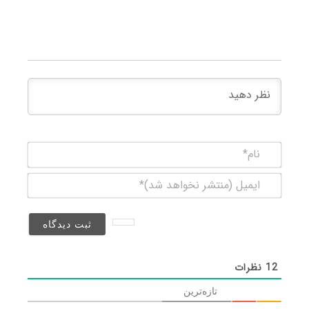
نام*
ایمیل
(منتشر
نخواهد
شد)*
12
نظرات
تازه‌ترین