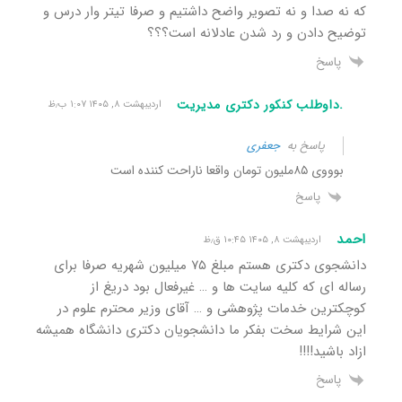
که نه صدا و نه تصویر واضح داشتیم و صرفا تیتر وار درس و
توضیح دادن و رد شدن عادلانه است؟؟؟
پاسخ
.داوطلب کنکور دکتری مدیریت
اردیبهشت ۸, ۱۴۰۵ ۱:۰۷ ب٫ظ
پاسخ به
جعفری
بوووی ۸۵ملیون تومان واقعا ناراحت کننده است
پاسخ
احمد
اردیبهشت ۸, ۱۴۰۵ ۱۰:۴۵ ق٫ظ
دانشجوی دکتری هستم مبلغ ۷۵ میلیون شهریه صرفا برای
رساله ای که کلیه سایت ها و … غیرفعال بود دریغ از
کوچکترین خدمات پژوهشی و … آقای وزیر محترم علوم در
این شرایط سخت بفکر ما دانشجویان دکتری دانشگاه همیشه
ازاد باشید!!!!
پاسخ