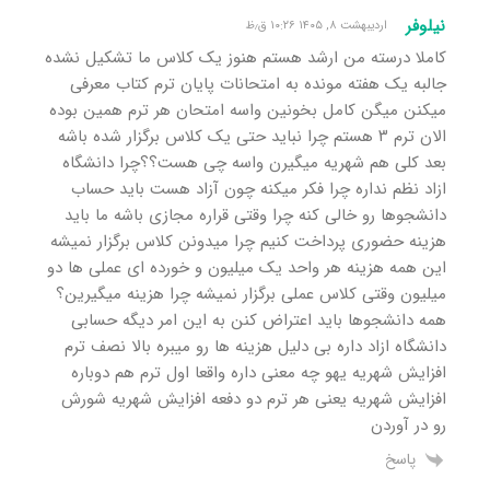
نیلوفر
اردیبهشت ۸, ۱۴۰۵ ۱۰:۲۶ ق٫ظ
کاملا درسته من ارشد هستم هنوز یک کلاس ما تشکیل نشده
جالبه یک هفته مونده به امتحانات پایان ترم کتاب معرفی
میکنن میگن کامل بخونین واسه امتحان هر ترم همین بوده
الان ترم ۳ هستم چرا نباید حتی یک کلاس برگزار شده باشه
بعد کلی هم شهریه میگیرن واسه چی هست؟؟چرا دانشگاه
ازاد نظم نداره چرا فکر میکنه چون آزاد هست باید حساب
دانشجوها رو خالی کنه چرا وقتی قراره مجازی باشه ما باید
هزینه حضوری پرداخت کنیم چرا میدونن کلاس برگزار نمیشه
این همه هزینه هر واحد یک میلیون و خورده ای عملی ها دو
میلیون وقتی کلاس عملی برگزار نمیشه چرا هزینه میگیرین؟
همه دانشجوها باید اعتراض کنن به این امر دیگه حسابی
دانشگاه ازاد داره بی دلیل هزینه ها رو میبره بالا نصف ترم
افزایش شهریه یهو چه معنی داره واقعا اول ترم هم دوباره
افزایش شهریه یعنی هر ترم دو دفعه افزایش شهریه شورش
رو در آوردن
پاسخ