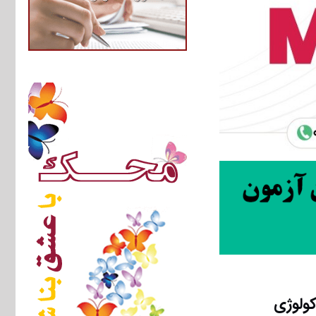
کولوژی