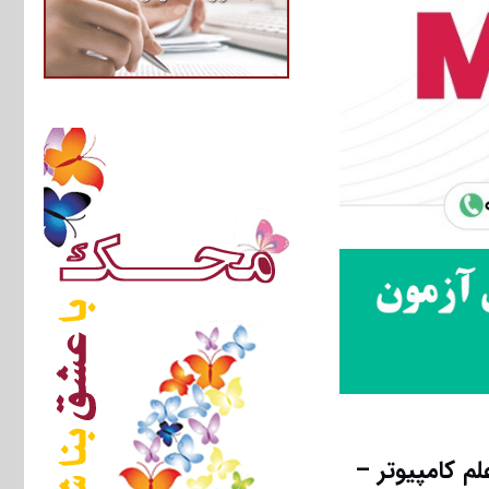
م کامپیوتر –