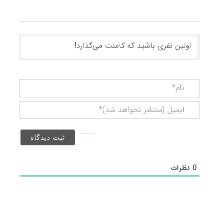
نام*
ایمیل
(منتشر
نخواهد
شد)*
0
نظرات