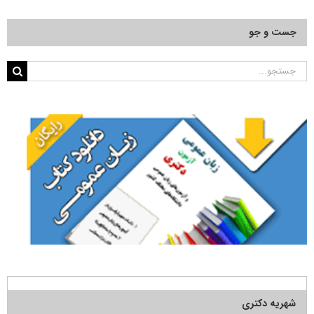
جست و جو
جستجو
برای:
شهریه دکتری