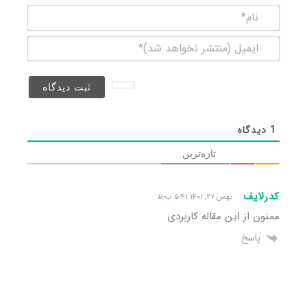
نام*
ایمیل
(منتشر
نخواهد
شد)*
1
دیدگاه
تازه‌ترین
کدرلایف
بهمن ۲۷, ۱۴۰۱ ۵:۴۱ ب٫ظ
ممنون از این مقاله کاربردی
پاسخ