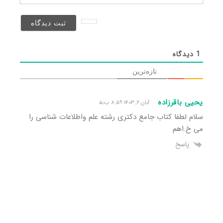
(منتشر
نخواهد
شد)*
1
دیدگاه
تازه‌ترین
یحیی باقرزاده
آبان ۲, ۱۴۰۳ ۸:۵۹ ب٫ظ
سلام لطفا کتاب جامع دکتری رشته علم واطلاعات شناسی را
می خ.اهم
پاسخ