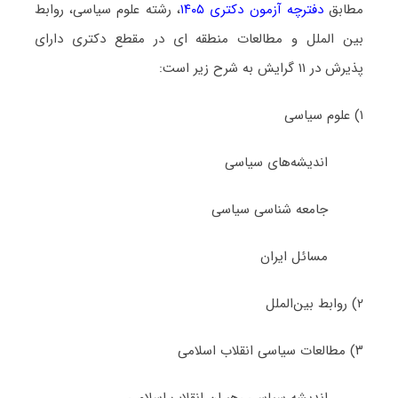
مطابق
دفترچه آزمون دکتری ۱۴۰۵
، رشته علوم سیاسی، روابط
بین الملل و مطالعات منطقه ای در مقطع دکتری دارای
پذیرش در ۱۱ گرایش به شرح زیر است:
۱) علوم سیاسی
اﻧﺪﻳﺸﻪﻫﺎی ﺳﻴﺎسی
ﺟﺎمعه شناسی ﺳﻴﺎسی
مساﺋﻞ اﻳﺮان
۲) رواﺑﻂ بین‌اﻟﻤﻠﻞ
۳) ﻣﻄﺎﻟﻌﺎت ﺳﻴﺎسی اﻧﻘﻼب اﺳﻼمی