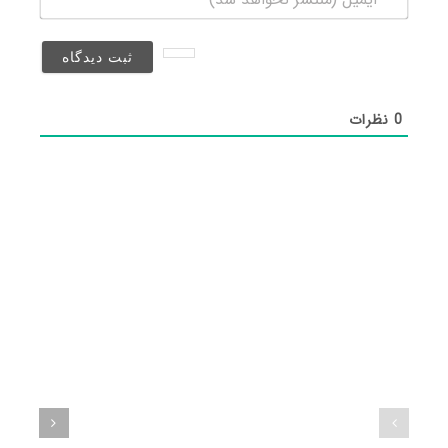
(منتشر
نخواهد
شد)*
0
نظرات