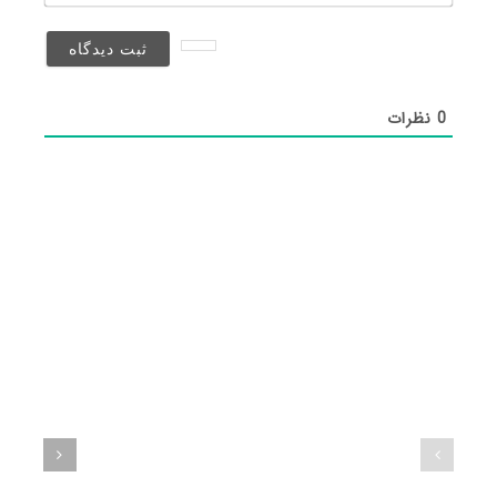
(منتشر
نخواهد
شد)*
0
نظرات