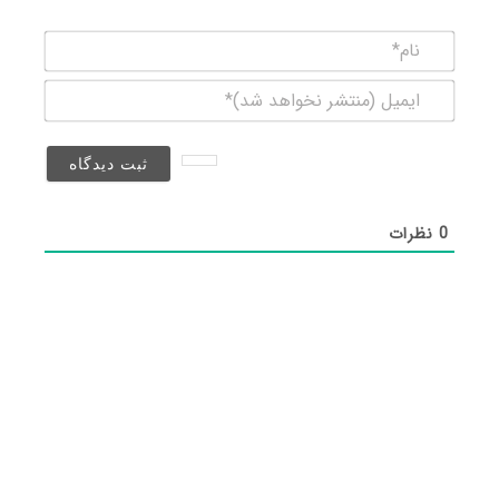
نام*
ایمیل
(منتشر
نخواهد
شد)*
0
نظرات