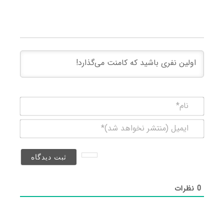
نام*
ایمیل
(منتشر
نخواهد
شد)*
0
نظرات