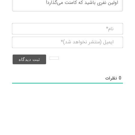
نام*
ایمیل
(منتشر
نخواهد
شد)*
0
نظرات