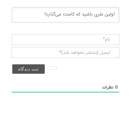
نام*
ایمیل
(منتشر
نخواهد
شد)*
0
نظرات