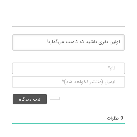
نام*
ایمیل
(منتشر
نخواهد
شد)*
0
نظرات