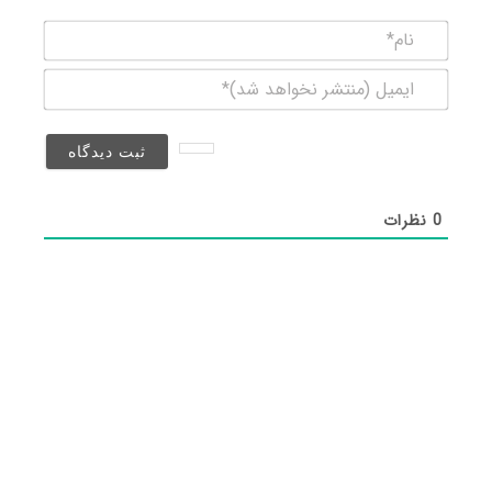
نام*
ایمیل
(منتشر
نخواهد
شد)*
0
نظرات